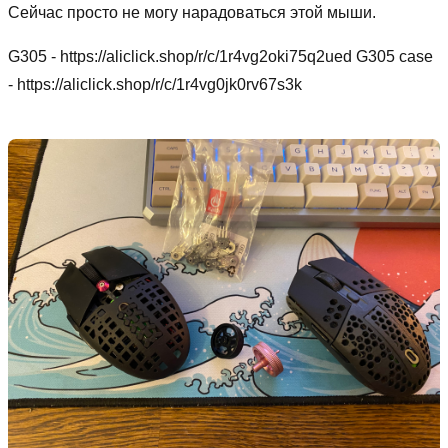
Сейчас просто не могу нарадоваться этой мыши.
G305 - https://aliclick.shop/r/c/1r4vg2oki75q2ued G305 case
- https://aliclick.shop/r/c/1r4vg0jk0rv67s3k